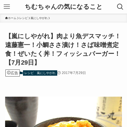
ちむちゃんの気になること
ホーム
レシピ
嵐にしやがれ
【嵐にしやがれ】肉より魚デスマッチ！
遠藤憲一！小鯛ささ漬け！さば味噌煮定
食！ぜいたく丼！フィッシュバーガー！
【7月29日】
広告
2017年7月29日
レシピ
嵐にしやがれ