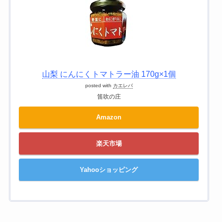
山梨 にんにくトマトラー油 170g×1個
posted with
カエレバ
笛吹の庄
Amazon
楽天市場
Yahooショッピング