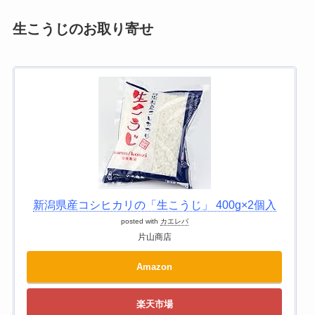
生こうじのお取り寄せ
新潟県産コシヒカリの「生こうじ」 400g×2個入
posted with
カエレバ
片山商店
Amazon
楽天市場