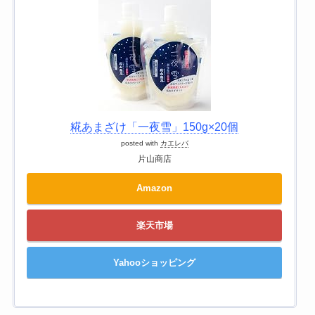
糀あまざけ「一夜雪」150g×20個
posted with
カエレバ
片山商店
Amazon
楽天市場
Yahooショッピング