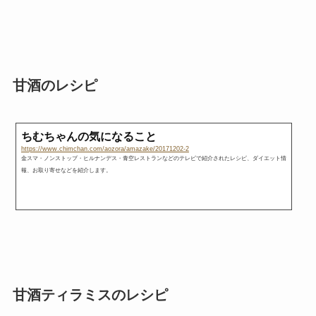
甘酒のレシピ
ちむちゃんの気になること
https://www.chimchan.com/aozora/amazake/20171202-2
金スマ・ノンストップ・ヒルナンデス・青空レストランなどのテレビで紹介されたレシピ、ダイエット情
報、お取り寄せなどを紹介します。
甘酒ティラミスのレシピ