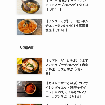
【DAIGOも台所】キャベツの
トマトスープのレシピ！ダイゴ
【5月19日】
【ノンストップ】サーモンキム
チユッケ丼のレシピ！七五三掛
龍也【5月16日】
人気記事
【カズレーザーと学ぶ】うま辛
スンドゥブチゲのレシピ！唐辛
子料理！カズと学ぶ【7月2
日】
【カズレーザーと学ぶ】カプサ
イシンダイエット(唐辛子ダイ
エット)のやり方！辛さのパワ
ー！カズと学ぶ【7月2日】