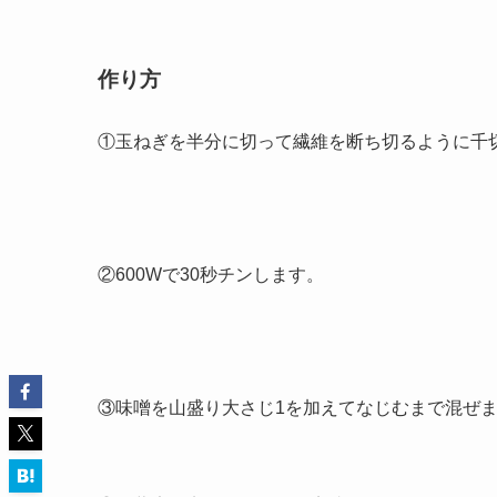
作り方
①玉ねぎを半分に切って繊維を断ち切るように千
②600Wで30秒チンします。
③味噌を山盛り大さじ1を加えてなじむまで混ぜ