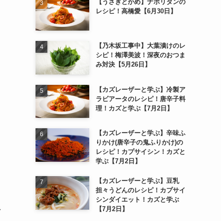
【うさぎとかめ】ナポリタンの
レシピ！高橋愛【6月30日】
【乃木坂工事中】大葉漬けのレ
シピ！梅澤美波！深夜のおつま
み対決【5月26日】
【カズレーザーと学ぶ】冷製ア
ラビアータのレシピ！唐辛子料
理！カズと学ぶ【7月2日】
【カズレーザーと学ぶ】辛味ふ
りかけ(唐辛子の鬼ふりかけ)の
レシピ！カプサイシン！カズと
学ぶ【7月2日】
【カズレーザーと学ぶ】豆乳
担々うどんのレシピ！カプサイ
シンダイエット！カズと学ぶ
【7月2日】
ク