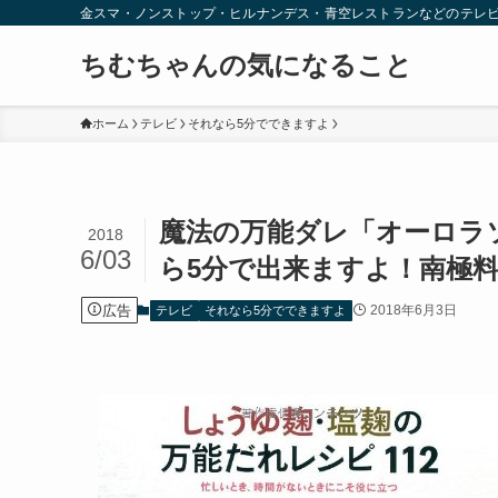
金スマ・ノンストップ・ヒルナンデス・青空レストランなどのテレ
ちむちゃんの気になること
ホーム
テレビ
それなら5分でできますよ
魔法の万能ダレ「オーロラ
2018
6/03
ら5分で出来ますよ！南極料
広告
2018年6月3日
テレビ
それなら5分でできますよ