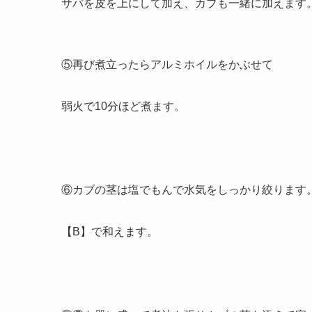
サバを皮を上にして加え、カブも一緒に加えます
⑤再び煮立ったらアルミホイルをかぶせて
弱火で10分ほど煮ます。
⑥カブの茎は塩でもんで水気をしっかり絞ります
【B】で和えます。