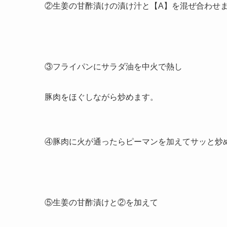
②生姜の甘酢漬けの漬け汁と【A】を混ぜ合わせ
③フライパンにサラダ油を中火で熱し
豚肉をほぐしながら炒めます。
④豚肉に火が通ったらピーマンを加えてサッと炒
⑤生姜の甘酢漬けと②を加えて