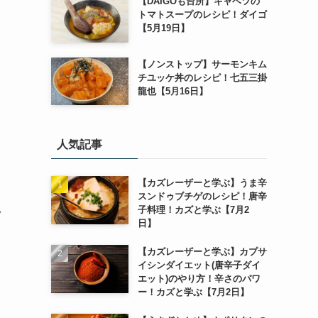
【DAIGOも台所】キャベツの
トマトスープのレシピ！ダイゴ
【5月19日】
【ノンストップ】サーモンキム
チユッケ丼のレシピ！七五三掛
龍也【5月16日】
人気記事
【カズレーザーと学ぶ】うま辛
スンドゥブチゲのレシピ！唐辛
子料理！カズと学ぶ【7月2
ク
日】
【カズレーザーと学ぶ】カプサ
イシンダイエット(唐辛子ダイ
エット)のやり方！辛さのパワ
ー！カズと学ぶ【7月2日】